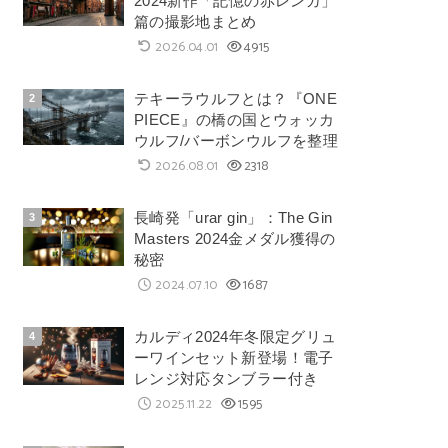
2024新作「記憶の赤レンガ」
篇の撮影地まとめ
2026.04.01
4915
テキーラウルフとは？『ONE
PIECE』の橋の国とウォッカ
ウルフ/バーボンウルフを整理
2026.08.01
2318
長崎発「urar gin」：The Gin
Masters 2024金メダル獲得の
秘密
2024.07.10
1687
カルディ2024年冬限定グリュ
ーワインセット新登場！電子
レンジ対応タンブラー付き
2025.11.22
1595