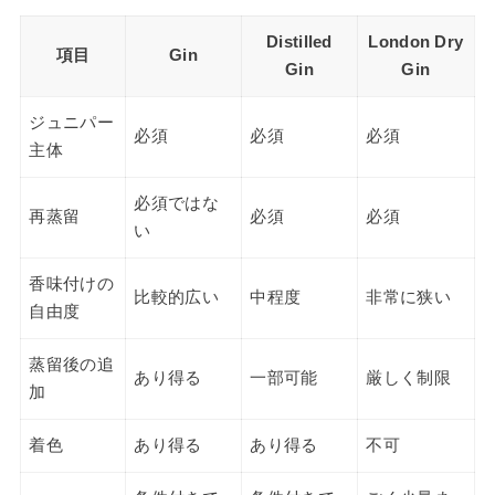
Distilled
London Dry
項目
Gin
Gin
Gin
ジュニパー
必須
必須
必須
主体
必須ではな
再蒸留
必須
必須
い
香味付けの
比較的広い
中程度
非常に狭い
自由度
蒸留後の追
あり得る
一部可能
厳しく制限
加
着色
あり得る
あり得る
不可