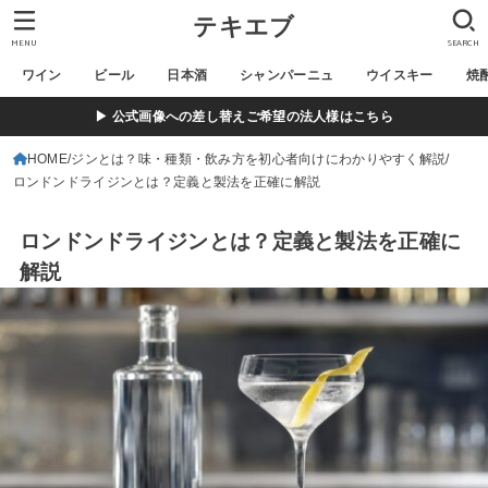
テキエブ
MENU
SEARCH
ワイン
ビール
日本酒
シャンパーニュ
ウイスキー
焼
▶ 公式画像への差し替えご希望の法人様はこちら
HOME
ジンとは？味・種類・飲み方を初心者向けにわかりやすく解説
ロンドンドライジンとは？定義と製法を正確に解説
ロンドンドライジンとは？定義と製法を正確に
解説