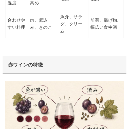
温度
高め
魚介、サラ
合わせや
肉、煮込
前菜、揚げ物、
ダ、クリー
すい料理
み、きのこ
幅広い食中酒
ム
赤ワインの特徴