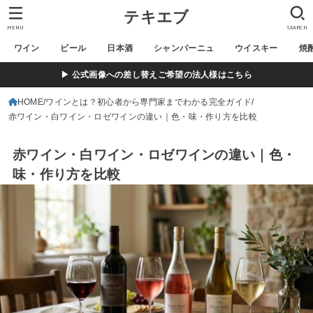
テキエブ
MENU
SEARCH
ワイン
ビール
日本酒
シャンパーニュ
ウイスキー
焼
▶ 公式画像への差し替えご希望の法人様はこちら
HOME
ワインとは？初心者から専門家までわかる完全ガイド
赤ワイン・白ワイン・ロゼワインの違い｜色・味・作り方を比較
赤ワイン・白ワイン・ロゼワインの違い｜色・
味・作り方を比較