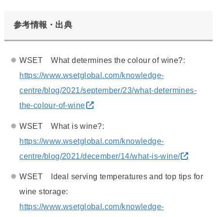
参考情報・出典
WSET What determines the colour of wine?:
https://www.wsetglobal.com/knowledge-
centre/blog/2021/september/23/what-determines-
the-colour-of-wine
WSET What is wine?:
https://www.wsetglobal.com/knowledge-
centre/blog/2021/december/14/what-is-wine/
WSET Ideal serving temperatures and top tips for
wine storage:
https://www.wsetglobal.com/knowledge-