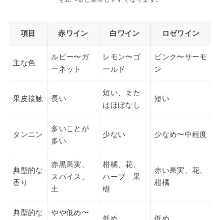
項目
赤ワイン
白ワイン
ロゼワイン
ルビー〜ガ
レモン〜ゴ
ピンク〜サーモ
主な色
ーネット
ールド
ン
短い、また
果皮接触
長い
短い
はほぼなし
多いことが
タンニン
少ない
少なめ〜中程度
多い
赤黒果実、
柑橘、花、
典型的な
赤い果実、花、
スパイス、
ハーブ、果
香り
柑橘
土
樹
典型的な
やや低め〜
低め
低め