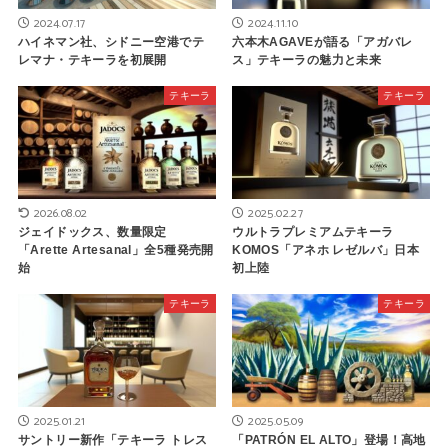
2024.07.17
2024.11.10
ハイネマン社、シドニー空港でテ
六本木AGAVEが語る「アガバレ
レマナ・テキーラを初展開
ス」テキーラの魅力と未来
テキーラ
テキーラ
2026.08.02
2025.02.27
ジェイドックス、数量限定
ウルトラプレミアムテキーラ
「Arette Artesanal」全5種発売開
KOMOS「アネホ レゼルバ」日本
始
初上陸
テキーラ
テキーラ
2025.01.21
2025.05.09
サントリー新作「テキーラ トレス
「PATRÓN EL ALTO」登場！高地