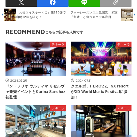
『元祖ウイスキーくじ』第310弾で
フォーシーズンズ大阪開業、和室
山崎12年を狙え！
「玄水」と創作カクテル注目
RECOMMEND
テキーラ
テキーラ
2024.08.25
2024.07.11
ドン・フリオ ウルティマ リセルヴ
クエルボ、HERO’ZZ、NX resort
ァ発売イベントとKarina Sanchez
がXD World Music Festivalに参
初登壇
加！
テキーラ
テキーラ