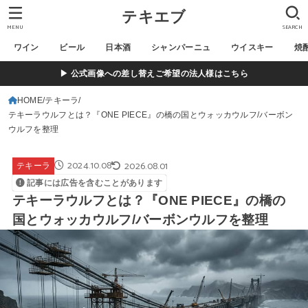
テキエブ
MENU
SEARCH
ワイン
ビール
日本酒
シャンパーニュ
ウイスキー
焼
▶ 公式画像への差し替えご希望の法人様はこちら
HOME
テキーラ
テキーラウルフとは？『ONE PIECE』の橋の国とウォッカウルフ/バーボン
ウルフを整理
2024.10.08
2026.08.01
テキーラ
記事には広告を含むことがあります
テキーラウルフとは？『ONE PIECE』の橋の
国とウォッカウルフ/バーボンウルフを整理