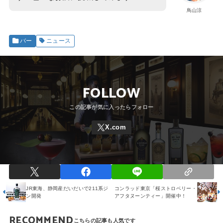
鳥山涼
バー
ニュース
FOLLOW
JR東海、静岡産だいだいで211系ジ
コンラッド東京「桜ストロベリー・
ン開発
アフタヌーンティー」開催中！
RECOMMEND