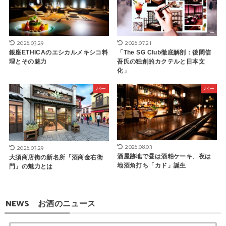
2026.03.29
2026.07.21
銀座ETHICAのエシカルメキシコ料
「The SG Club徹底解剖：後閑信
理とその魅力
吾氏の独創的カクテルと日本文
化」
バー
バー
2026.08.03
2026.03.29
酒屋跡地で昼は酒粕ケーキ、夜は
大須商店街の新名所「酒商金右衛
地酒角打ち「カド」誕生
門」の魅力とは
NEWS お酒のニュース