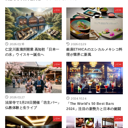
バー
バー
2026.03.18
2026.03.29
仁淀川蒸溜所開業 高知初「日本一
銀座ETHICAのエシカルメキシコ料
の水」ウイスキー誕生へ
理が業界に新風
バー
バー
2026.03.27
2024.10.24
法深寺で3月28日開催「坊主バー」
「The World’s 50 Best Bars
仏教体験と生ライブ
2024」注目の新勢力と日本の健闘
バー
バー