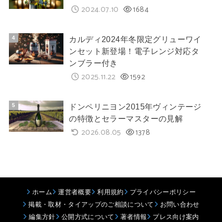
2024.07.10
1684
カルディ2024年冬限定グリューワイ
ンセット新登場！電子レンジ対応タ
ンブラー付き
2025.11.22
1592
ドンペリニヨン2015年ヴィンテージ
の特徴とセラーマスターの見解
2026.08.05
1378
ホーム
運営者概要
利用規約
プライバシーポリシー
掲載・取材・タイアップのご相談について
お問い合わせ
編集方針
公開方式について
著者情報
プレス向け案内