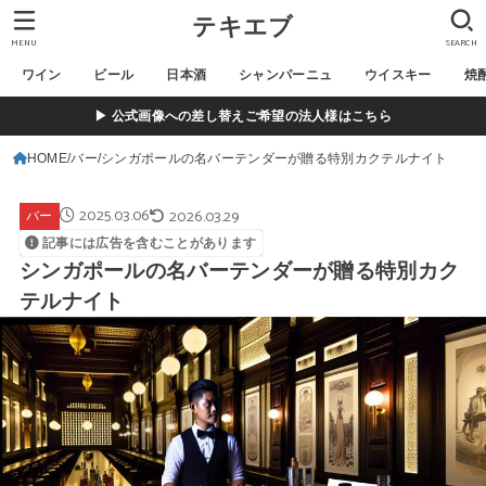
テキエブ
MENU
SEARCH
ワイン
ビール
日本酒
シャンパーニュ
ウイスキー
焼
▶ 公式画像への差し替えご希望の法人様はこちら
HOME
バー
シンガポールの名バーテンダーが贈る特別カクテルナイト
2025.03.06
2026.03.29
バー
記事には広告を含むことがあります
シンガポールの名バーテンダーが贈る特別カク
テルナイト