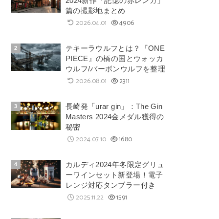
2024新作「記憶の赤レンガ」
篇の撮影地まとめ
2026.04.01
4906
テキーラウルフとは？『ONE
PIECE』の橋の国とウォッカ
ウルフ/バーボンウルフを整理
2026.08.01
2311
長崎発「urar gin」：The Gin
Masters 2024金メダル獲得の
秘密
2024.07.10
1680
カルディ2024年冬限定グリュ
ーワインセット新登場！電子
レンジ対応タンブラー付き
2025.11.22
1591