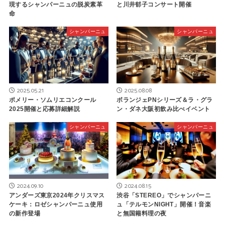
現するシャンパーニュの脱炭素革
と川井郁子コンサート開催
命
シャンパーニュ
シャンパーニュ
2025.05.21
2025.08.08
ポメリー・ソムリエコンクール
ボランジェPNシリーズ＆ラ・グラ
2025開催と応募詳細解説
ン・ダネ大阪初飲み比べイベント
シャンパーニュ
シャンパーニュ
2024.09.10
2024.08.15
アンダーズ東京2024年クリスマス
渋谷「STEREO」でシャンパーニ
ケーキ：ロゼシャンパーニュ使用
ュ「テルモンNIGHT」開催！音楽
の新作登場
と無国籍料理の夜