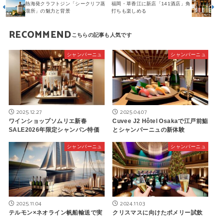
熱海発クラフトジン「シークリフ蒸
福岡・草香江に新店「141酒店」角
溜所」の魅力と背景
打ちも楽しめる
RECOMMEND
シャンパーニュ
シャンパーニュ
2025.12.27
2025.04.07
ワインショップソムリエ新春
Cuvee J2 Hôtel Osakaで江戸前鮨
SALE2026年限定シャンパン特価
とシャンパーニュの新体験
シャンパーニュ
シャンパーニュ
2025.11.04
2024.11.03
テルモン×ネオライン帆船輸送で実
クリスマスに向けたポメリー試飲